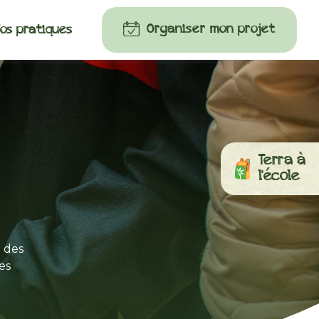
Organiser mon projet
fos pratiques
Terra à
l'école
e des
es