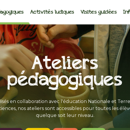
dagogiques
Activités ludiques
Visites guidées
In
Ateliers
pédagogiques
isés en collaboration avec l'éducation Nationale et Terr
ciences, nos ateliers sont accessibles pour toutes les élèv
quelque soit leur niveau.