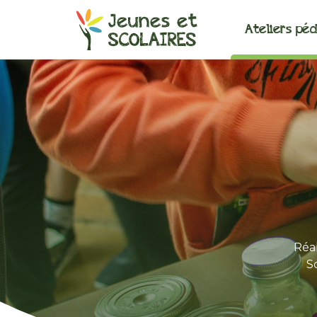
Ateliers pé
Réal
S